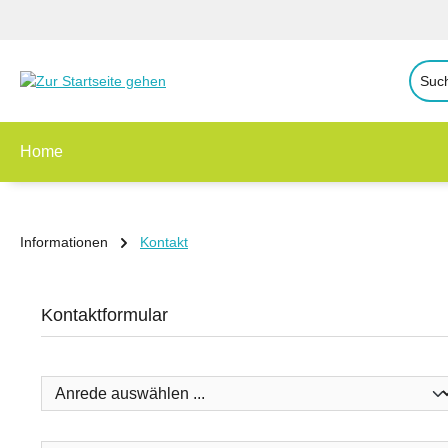
 Hauptinhalt springen
Zur Suche springen
Zur Hauptnavigation springen
Home
Informationen
Kontakt
Kontaktformular