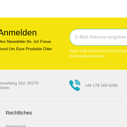
r Anmelden
en Newsletter An. Ich Freue
n Rund Um Eure Produkte Oder
Diese Seite ist durch reCAPTCHA ges
Nutzungsbedingungen.
ömerberg 31d, 55270
+49 178 168 6268
nheim
Rechtliches
Impressum